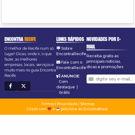
ENCONTRA
RECIFE
LINKS RÁPIDOS
NOVIDADES POR E-
MAIL
O melhor de Recife num só
Sobre
lugar! Dicas, onde ir, o que
EncontraRecife
Receba grátis as
fazer, as melhores
principais notícias,
Fale com o
empresas, locais, serviços e
dicas e promoções
EncontraRecife
muito mais no guia Encontra
Recife.
ANUNCIE
:
Com
destaque
|
Grátis
Termos
|
Privacidade
|
Sitemap
Criado com
e
pelo time do EncontraBrasil