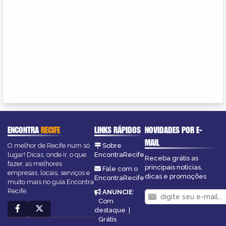
ENCONTRA
RECIFE
LINKS RÁPIDOS
NOVIDADES POR E-
MAIL
O melhor de Recife num só
Sobre
lugar! Dicas, onde ir, o que
EncontraRecife
Receba grátis as
fazer, as melhores
principais notícias,
Fale com o
empresas, locais, serviços e
dicas e promoções
EncontraRecife
muito mais no guia Encontra
Recife.
ANUNCIE
:
Com
destaque
|
Grátis