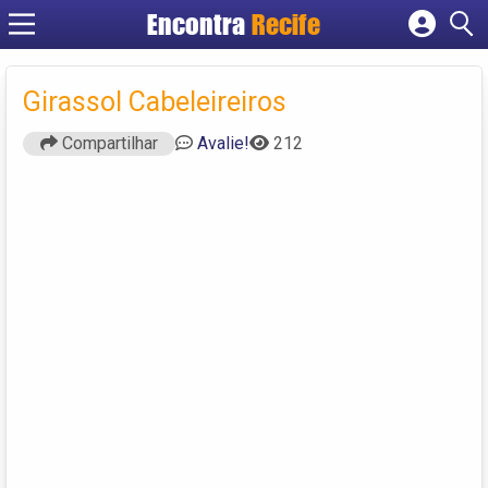
Encontra
Recife
Cadastrar empresa
Fazer login
Girassol Cabeleireiros
Criar conta
Compartilhar
Avalie!
212