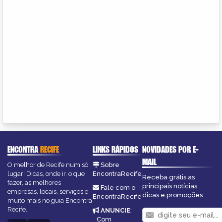
ENCONTRA
RECIFE
LINKS RÁPIDOS
NOVIDADES POR E-
MAIL
O melhor de Recife num só
Sobre
lugar! Dicas, onde ir, o que
EncontraRecife
Receba grátis as
fazer, as melhores
principais notícias,
Fale com o
empresas, locais, serviços e
dicas e promoções
EncontraRecife
muito mais no guia Encontra
Recife.
ANUNCIE
:
Com