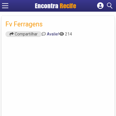
Encontra
Recife
Cadastrar empresa
Fazer login
Fv Ferragens
Criar conta
Compartilhar
Avalie!
214