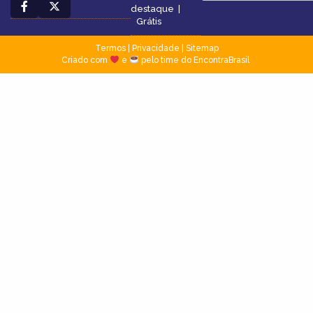
destaque
|
Grátis
Termos
|
Privacidade
|
Sitemap
Criado com
e
pelo time do EncontraBrasil