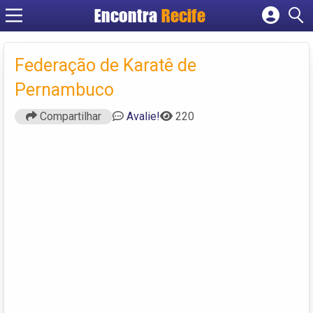
Encontra
Recife
Cadastrar empresa
Fazer login
Federação de Karatê de
Criar conta
Pernambuco
Compartilhar
Avalie!
220