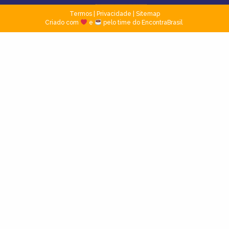
Termos
|
Privacidade
|
Sitemap
Criado com
e
pelo time do EncontraBrasil