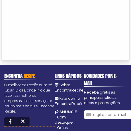
ENCONTRA
RECIFE
LINKS RÁPIDOS
NOVIDADES POR E-
MAIL
O melhor de Recife num só
Sobre
lugar! Dicas, onde ir, o que
EncontraRecife
Receba grátis as
fazer, as melhores
principais notícias,
Fale com o
empresas, locais, serviços e
dicas e promoções
EncontraRecife
muito mais no guia Encontra
Recife.
ANUNCIE
:
Com
destaque
|
Grátis