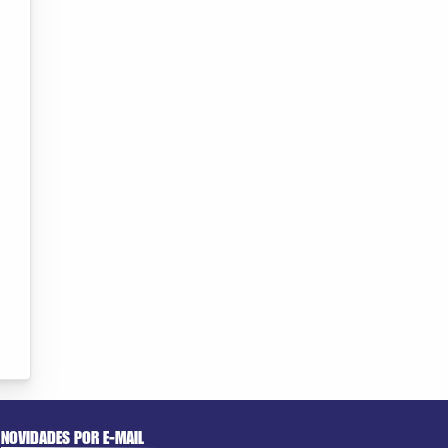
NOVIDADES POR E-MAIL