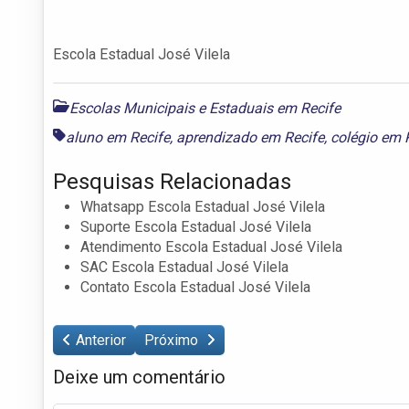
Escola Estadual José Vilela
Escolas Municipais e Estaduais em Recife
aluno em Recife
,
aprendizado em Recife
,
colégio em 
Pesquisas Relacionadas
Whatsapp Escola Estadual José Vilela
Suporte Escola Estadual José Vilela
Atendimento Escola Estadual José Vilela
SAC Escola Estadual José Vilela
Contato Escola Estadual José Vilela
Anterior
Próximo
Deixe um comentário