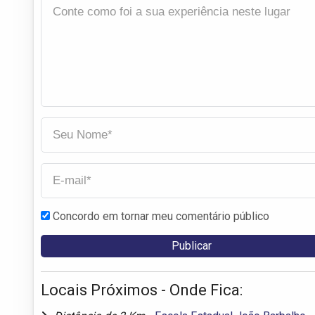
Concordo em tornar meu comentário público
Locais Próximos - Onde Fica: