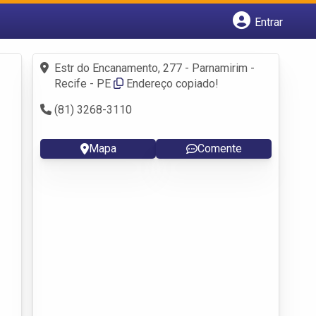
Entrar
Cadastrar empresa
Fazer login
Estr do Encanamento, 277 - Parnamirim -
Criar conta
Recife - PE
Endereço copiado!
(81) 3268-3110
Mapa
Comente