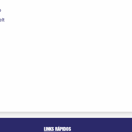
o
elt
LINKS RÁPIDOS