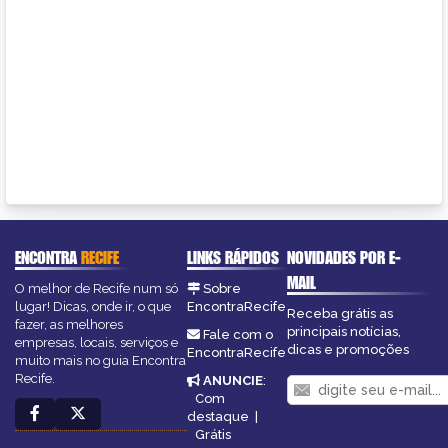
ENCONTRA
RECIFE
LINKS RÁPIDOS
NOVIDADES POR E-
MAIL
O melhor de Recife num só
Sobre
lugar! Dicas, onde ir, o que
EncontraRecife
Receba grátis as
fazer, as melhores
principais notícias,
Fale com o
empresas, locais, serviços e
dicas e promoções
EncontraRecife
muito mais no guia Encontra
Recife.
ANUNCIE
:
Com
destaque
|
Grátis