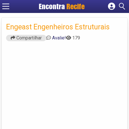
Encontra
Recife
Cadastrar empresa
Fazer login
Engeast Engenheiros Estruturais
Criar conta
Compartilhar
Avalie!
179