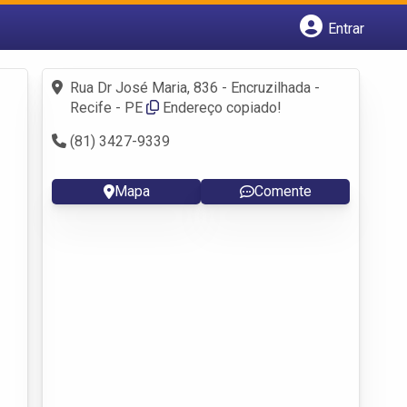
Entrar
Cadastrar empresa
Fazer login
Rua Dr José Maria, 836 - Encruzilhada -
Criar conta
Recife - PE
Endereço copiado!
(81) 3427-9339
Mapa
Comente