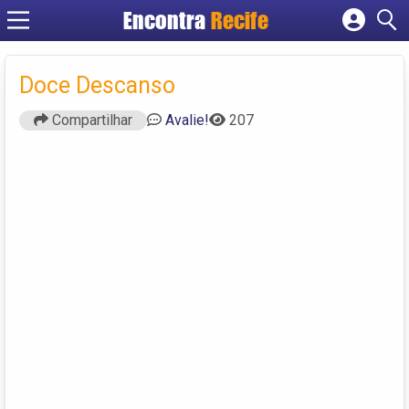
Encontra
Recife
Cadastrar empresa
Fazer login
Doce Descanso
Criar conta
Compartilhar
Avalie!
207