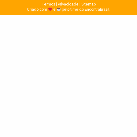
Termos
|
Privacidade
|
Sitemap
Criado com
e
pelo time do EncontraBrasil