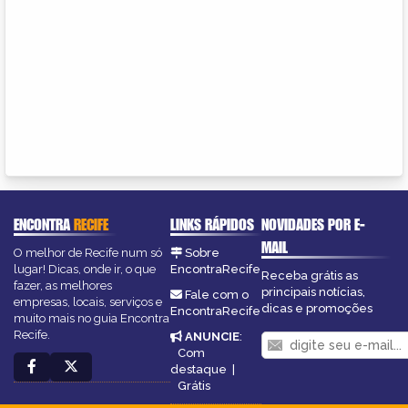
ENCONTRA
RECIFE
LINKS RÁPIDOS
NOVIDADES POR E-
MAIL
O melhor de Recife num só
Sobre
lugar! Dicas, onde ir, o que
EncontraRecife
Receba grátis as
fazer, as melhores
principais notícias,
Fale com o
empresas, locais, serviços e
dicas e promoções
EncontraRecife
muito mais no guia Encontra
Recife.
ANUNCIE
:
Com
destaque
|
Grátis