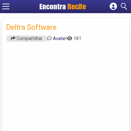
Encontra
Recife
Cadastrar empresa
Fazer login
Deltra Software
Criar conta
Compartilhar
Avalie!
181