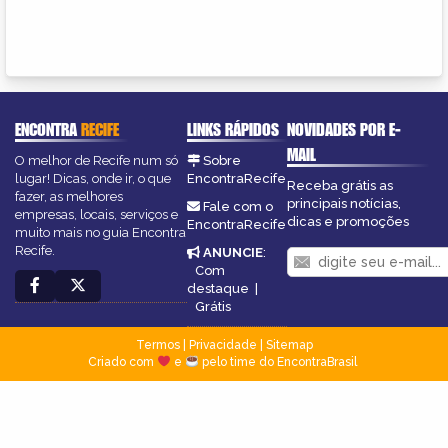
ENCONTRA
RECIFE
LINKS RÁPIDOS
NOVIDADES POR E-
MAIL
O melhor de Recife num só
Sobre
lugar! Dicas, onde ir, o que
EncontraRecife
Receba grátis as
fazer, as melhores
principais notícias,
Fale com o
empresas, locais, serviços e
dicas e promoções
EncontraRecife
muito mais no guia Encontra
Recife.
ANUNCIE
:
Com
destaque
|
Grátis
Termos
|
Privacidade
|
Sitemap
Criado com
e
pelo time do EncontraBrasil