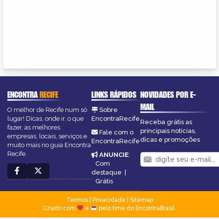
ENCONTRA
RECIFE
LINKS RÁPIDOS
NOVIDADES POR E-
MAIL
O melhor de Recife num só
Sobre
lugar! Dicas, onde ir, o que
EncontraRecife
Receba grátis as
fazer, as melhores
principais notícias,
Fale com o
empresas, locais, serviços e
dicas e promoções
EncontraRecife
muito mais no guia Encontra
Recife.
ANUNCIE
:
Com
destaque
|
Grátis
Termos
|
Privacidade
|
Sitemap
Criado com
e
pelo time do EncontraBrasil