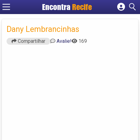
Encontra
Recife
Cadastrar empresa
Fazer login
Dany Lembrancinhas
Criar conta
Compartilhar
Avalie!
169