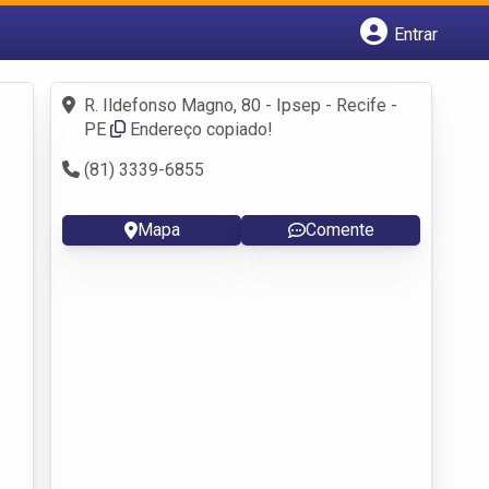
Entrar
Cadastrar empresa
Fazer login
R. Ildefonso Magno, 80 - Ipsep - Recife -
Criar conta
PE
Endereço copiado!
(81) 3339-6855
Mapa
Comente