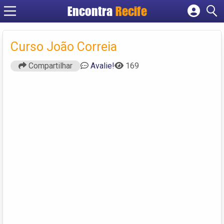
Encontra
Recife
Cadastrar empresa
Fazer login
Curso João Correia
Criar conta
Compartilhar
Avalie!
169