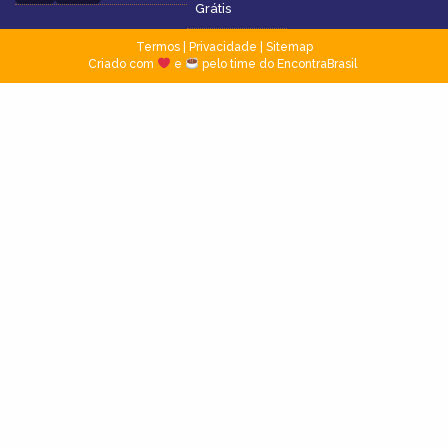
Grátis
Termos
|
Privacidade
|
Sitemap
Criado com
e
pelo time do EncontraBrasil