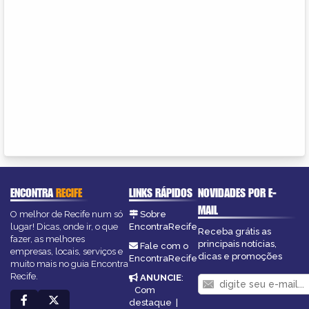
ENCONTRA
RECIFE
LINKS RÁPIDOS
NOVIDADES POR E-
MAIL
O melhor de Recife num só
Sobre
lugar! Dicas, onde ir, o que
EncontraRecife
Receba grátis as
fazer, as melhores
principais notícias,
Fale com o
empresas, locais, serviços e
dicas e promoções
EncontraRecife
muito mais no guia Encontra
Recife.
ANUNCIE
:
Com
destaque
|