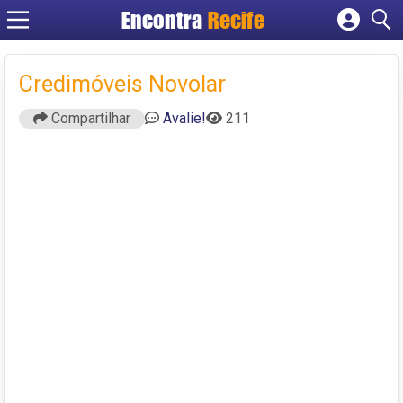
Encontra
Recife
Cadastrar empresa
Fazer login
Credimóveis Novolar
Criar conta
Compartilhar
Avalie!
211