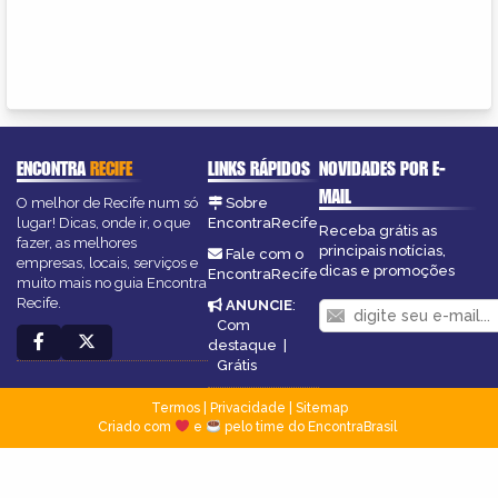
ENCONTRA
RECIFE
LINKS RÁPIDOS
NOVIDADES POR E-
MAIL
O melhor de Recife num só
Sobre
lugar! Dicas, onde ir, o que
EncontraRecife
Receba grátis as
fazer, as melhores
principais notícias,
Fale com o
empresas, locais, serviços e
dicas e promoções
EncontraRecife
muito mais no guia Encontra
Recife.
ANUNCIE
:
Com
destaque
|
Grátis
Termos
|
Privacidade
|
Sitemap
Criado com
e
pelo time do EncontraBrasil