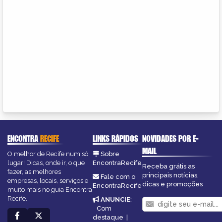
ENCONTRA
RECIFE
LINKS RÁPIDOS
NOVIDADES POR E-
MAIL
O melhor de Recife num só
Sobre
lugar! Dicas, onde ir, o que
EncontraRecife
Receba grátis as
fazer, as melhores
principais notícias,
Fale com o
empresas, locais, serviços e
dicas e promoções
EncontraRecife
muito mais no guia Encontra
Recife.
ANUNCIE
:
Com
destaque
|