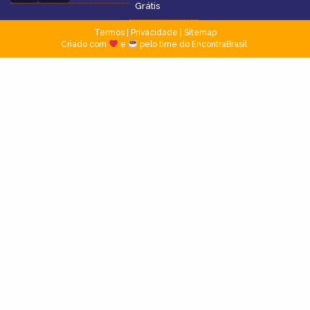
Grátis
Termos
|
Privacidade
|
Sitemap
Criado com
e
pelo time do EncontraBrasil