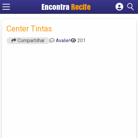
Encontra
Recife
Cadastrar empresa
Fazer login
Center Tintas
Criar conta
Compartilhar
Avalie!
201