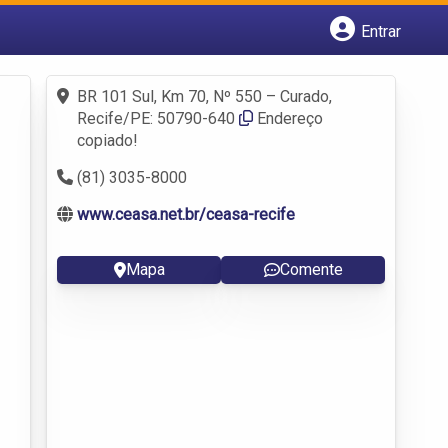
Entrar
Cadastrar empresa
Fazer login
BR 101 Sul, Km 70, Nº 550 – Curado,
Criar conta
Recife/PE: 50790-640
Endereço
copiado!
(81) 3035-8000
www.ceasa.net.br/ceasa-recife
Mapa
Comente