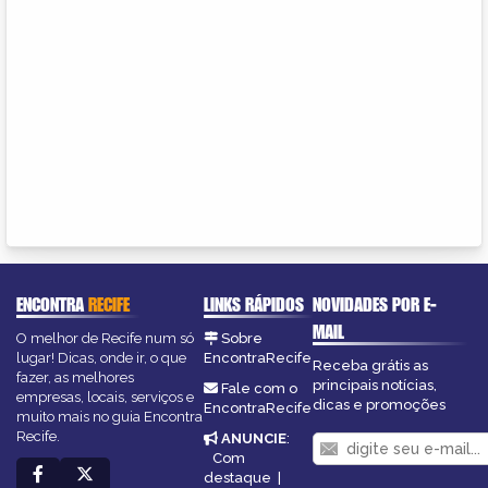
ENCONTRA
RECIFE
LINKS RÁPIDOS
NOVIDADES POR E-
MAIL
O melhor de Recife num só
Sobre
lugar! Dicas, onde ir, o que
EncontraRecife
Receba grátis as
fazer, as melhores
principais notícias,
Fale com o
empresas, locais, serviços e
dicas e promoções
EncontraRecife
muito mais no guia Encontra
Recife.
ANUNCIE
:
Com
destaque
|