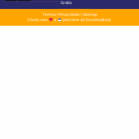
Grátis
Termos
|
Privacidade
|
Sitemap
Criado com
e
pelo time do EncontraBrasil