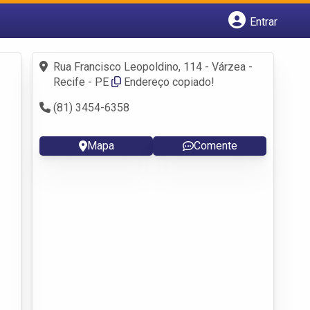
Entrar
Cadastrar empresa
Fazer login
Rua Francisco Leopoldino, 114 - Várzea -
Criar conta
Recife - PE
Endereço copiado!
(81) 3454-6358
Mapa
Comente