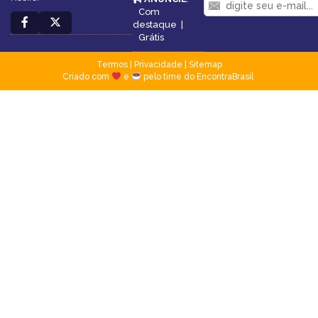
Com
destaque
|
Grátis
Termos
|
Privacidade
|
Sitemap
Criado com
e
pelo time do EncontraBrasil