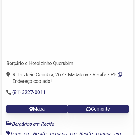
Berçário e Hotelzinho Querubim
R. Dr. João Coimbra, 267 - Madalena - Recife - PE
Endereço copiado!
(81) 3227-0011
Mapa
Comente
Berçários em Recife
bebê em Recife
,
berçario em Recife
,
criança em