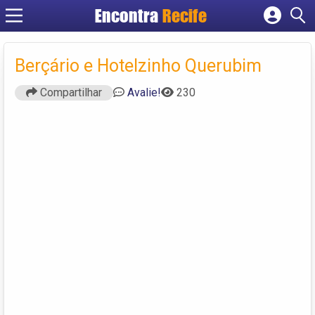
Encontra
Recife
Cadastrar empresa
Fazer login
Berçário e Hotelzinho Querubim
Criar conta
Compartilhar
Avalie!
230