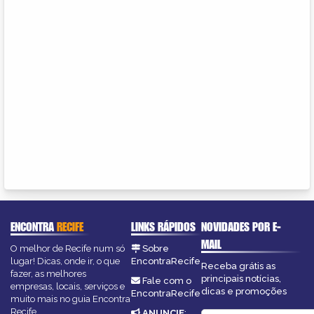
ENCONTRA
RECIFE
LINKS RÁPIDOS
NOVIDADES POR E-
MAIL
O melhor de Recife num só
Sobre
lugar! Dicas, onde ir, o que
EncontraRecife
Receba grátis as
fazer, as melhores
principais notícias,
Fale com o
empresas, locais, serviços e
dicas e promoções
EncontraRecife
muito mais no guia Encontra
Recife.
ANUNCIE
: