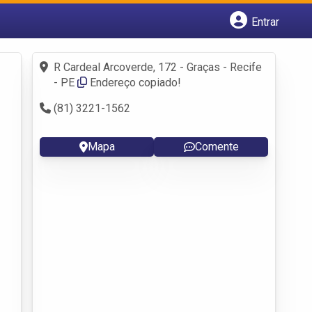
Entrar
Cadastrar empresa
Fazer login
R Cardeal Arcoverde, 172 - Graças - Recife
Criar conta
- PE
Endereço copiado!
(81) 3221-1562
Mapa
Comente