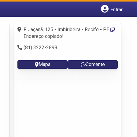
Entrar
Cadastrar empresa
Fazer login
R Jaçanã, 125 - Imbiribeira - Recife - PE
Criar conta
Endereço copiado!
(81) 3222-2898
Mapa
Comente