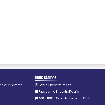
LINKS RÁPIDOS
elhores empresas,
Sobre EncontraRecife
Fale com o EncontraRecife
ANUNCIE
:
Com destaque
|
Grátis