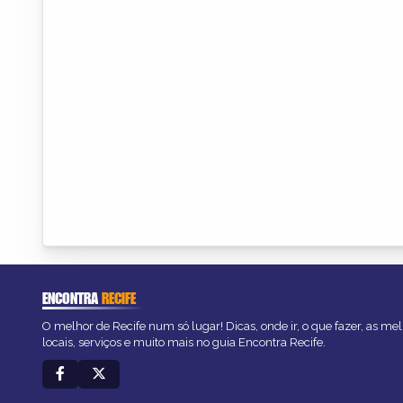
ENCONTRA
RECIFE
O melhor de Recife num só lugar! Dicas, onde ir, o que fazer, as m
locais, serviços e muito mais no guia Encontra Recife.