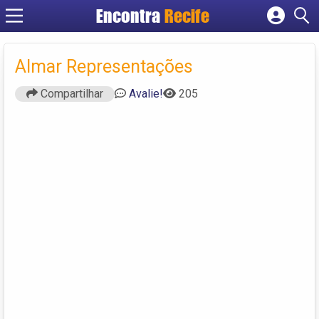
Encontra
Recife
Cadastrar empresa
Fazer login
Almar Representações
Criar conta
Compartilhar
Avalie!
205