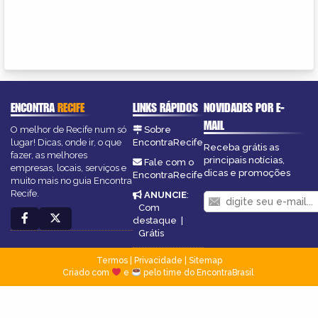
ENCONTRA
RECIFE
LINKS RÁPIDOS
NOVIDADES POR E-
MAIL
O melhor de Recife num só
Sobre
lugar! Dicas, onde ir, o que
EncontraRecife
Receba grátis as
fazer, as melhores
principais notícias,
Fale com o
empresas, locais, serviços e
dicas e promoções
EncontraRecife
muito mais no guia Encontra
Recife.
ANUNCIE
:
Com
destaque
|
Grátis
Termos
|
Privacidade
|
Sitemap
Criado com
e
pelo time do EncontraBrasil