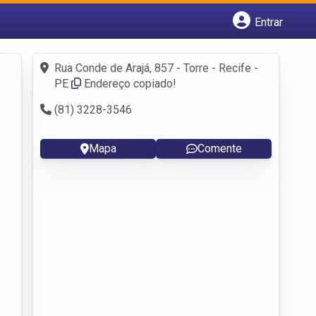
Entrar
Cadastrar empresa
Fazer login
Rua Conde de Arajá, 857 - Torre - Recife -
Criar conta
PE
Endereço copiado!
(81) 3228-3546
Mapa
Comente