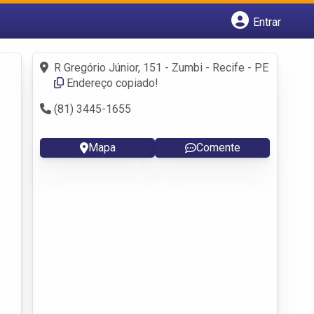
Entrar
Cadastrar empresa
Fazer login
R Gregório Júnior, 151 - Zumbi - Recife - PE
Criar conta
Endereço copiado!
(81) 3445-1655
Mapa
Comente