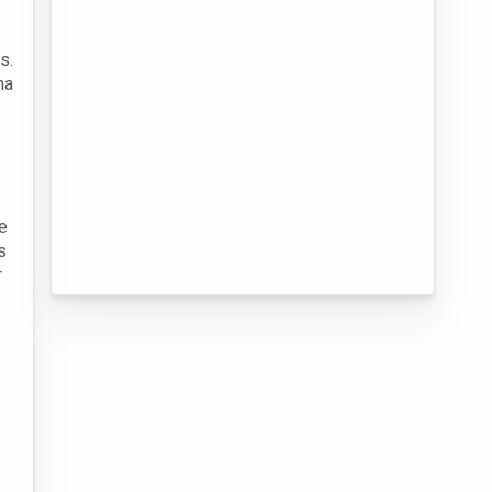
s.
ma
e
s
r