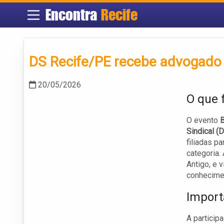
Encontra
Recife
DS Recife/PE recebe advogado 
20/05/2026
O que 
O evento
B
Sindical (
filiadas p
categoria.
Antigo, e 
conhecimen
Import
A particip