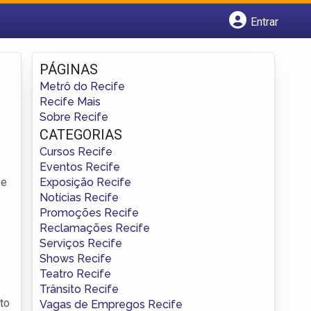
Entrar
Cadastrar empresa
Fazer login
PÁGINAS
Criar conta
Metrô do Recife
Recife Mais
Sobre Recife
CATEGORIAS
Cursos Recife
Eventos Recife
Exposição Recife
 e
Notícias Recife
Promoções Recife
Reclamações Recife
Serviços Recife
Shows Recife
Teatro Recife
Trânsito Recife
nto
Vagas de Empregos Recife