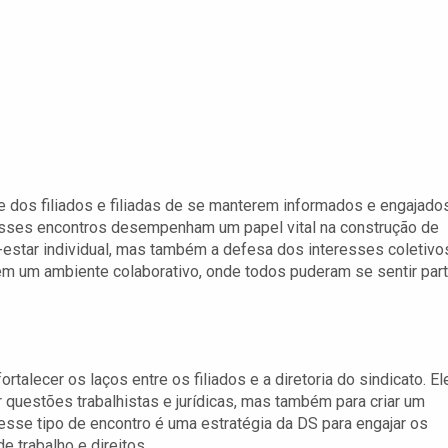
ade dos filiados e filiadas de se manterem informados e engajado
Esses encontros desempenham um papel vital na construção de
star individual, mas também a defesa dos interesses coletivo
 em um ambiente colaborativo, onde todos puderam se sentir par
rtalecer os laços entre os filiados e a diretoria do sindicato. El
questões trabalhistas e jurídicas, mas também para criar um
esse tipo de encontro é uma estratégia da DS para engajar os
e trabalho e direitos.