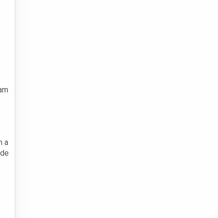
ram
m a
 de