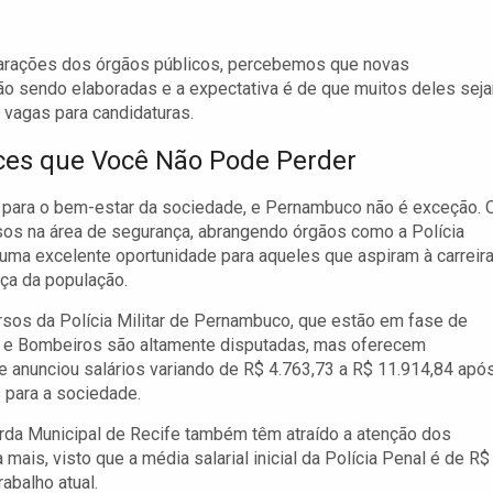
clarações dos órgãos públicos, percebemos que novas
tão sendo elaboradas e a expectativa é de que muitos deles sej
vagas para candidaturas.
ces que Você Não Pode Perder
a para o bem-estar da sociedade, e Pernambuco não é exceção. 
sos na área de segurança, abrangendo órgãos como a Polícia
é uma excelente oportunidade para aqueles que aspiram à carreir
nça da população.
ursos da Polícia Militar de Pernambuco, que estão em fase de
M e Bombeiros são altamente disputadas, mas oferecem
e anunciou salários variando de R$ 4.763,73 a R$ 11.914,84 apó
s para a sociedade.
rda Municipal de Recife também têm atraído a atenção dos
 mais, visto que a média salarial inicial da Polícia Penal é de R$
abalho atual.