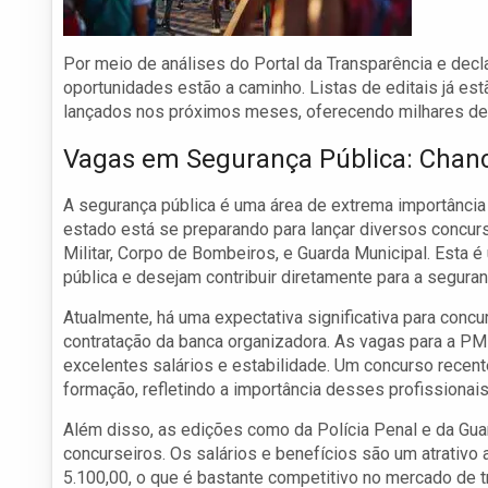
Por meio de análises do Portal da Transparência e de
oportunidades estão a caminho. Listas de editais já es
lançados nos próximos meses, oferecendo milhares de 
Vagas em Segurança Pública: Chan
A segurança pública é uma área de extrema importânci
estado está se preparando para lançar diversos concur
Militar, Corpo de Bombeiros, e Guarda Municipal. Esta 
pública e desejam contribuir diretamente para a segura
Atualmente, há uma expectativa significativa para conc
contratação da banca organizadora. As vagas para a P
excelentes salários e estabilidade. Um concurso recent
formação, refletindo a importância desses profissionai
Além disso, as edições como da Polícia Penal e da Gua
concurseiros. Os salários e benefícios são um atrativo a
5.100,00, o que é bastante competitivo no mercado de tr