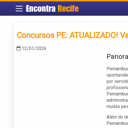
Encontra
Recife
Concursos PE: ATUALIZADO! Va
12/01/2026
Panora
Pernambuco
oportunida
por servid
profission
Pernambuc
administra
muitas pes
Além do de
Pernambuco