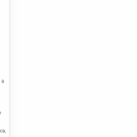
 à
e
ca,