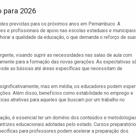
 para 2026
dades previstas para os próximos anos em Pernambuco. A
res e profissionais de apoio nas escolas estaduais e municipais
orar a qualidade da educação, o que demanda o reforço de sua
rgente, visando suprir as necessidades nas salas de aula com
ivamente para a formação das novas gerações. As expectativas s
esde as básicas até áreas específicas que necessitam de
significativamente, mas em média, os educadores podem esper
unções. Além disso, benefícios como estabilidade no emprego e
ticas atrativas para aqueles que buscam por um trabalho no
cação, é essencial ter um domínio dos conteúdos e metodologia
retrizes educacionais adotadas pelo estado. Cursos preparatóri
pecíficas para professores podem acelerar a preparação dos