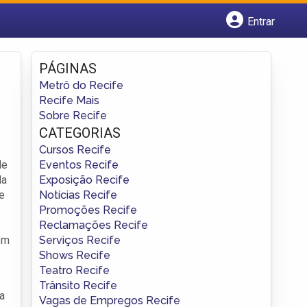
Entrar
Cadastrar empresa
Fazer login
PÁGINAS
Criar conta
Metrô do Recife
Recife Mais
Sobre Recife
CATEGORIAS
Cursos Recife
Eventos Recife
de
Exposição Recife
da
Notícias Recife
e
Promoções Recife
Reclamações Recife
Serviços Recife
em
Shows Recife
Teatro Recife
Trânsito Recife
a
Vagas de Empregos Recife