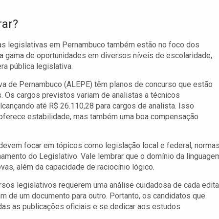
rar?
as legislativas em Pernambuco também estão no foco dos
ma gama de oportunidades em diversos níveis de escolaridade,
a pública legislativa.
iva de Pernambuco (ALEPE) têm planos de concurso que estão
 Os cargos previstos variam de analistas a técnicos
, alcançando até R$ 26.110,28 para cargos de analista. Isso
as oferece estabilidade, mas também uma boa compensação
evem focar em tópicos como legislação local e federal, norma
namento do Legislativo. Vale lembrar que o domínio da linguage
ovas, além da capacidade de raciocínio lógico.
rsos legislativos requerem uma análise cuidadosa de cada edita
am de um documento para outro. Portanto, os candidatos que
as as publicações oficiais e se dedicar aos estudos