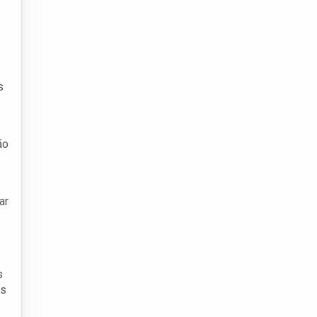
s
ão
ar
s
os