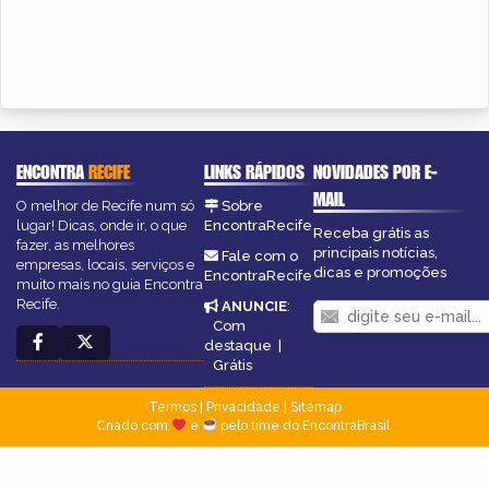
ENCONTRA
RECIFE
LINKS RÁPIDOS
NOVIDADES POR E-
MAIL
O melhor de Recife num só
Sobre
lugar! Dicas, onde ir, o que
EncontraRecife
Receba grátis as
fazer, as melhores
principais notícias,
Fale com o
empresas, locais, serviços e
dicas e promoções
EncontraRecife
muito mais no guia Encontra
Recife.
ANUNCIE
:
Com
destaque
|
Grátis
Termos
|
Privacidade
|
Sitemap
Criado com
e
pelo time do EncontraBrasil