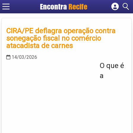
Encontra
Recife
Cadastrar empresa
Fazer login
CIRA/PE deflagra operação contra
Criar conta
sonegação fiscal no comércio
atacadista de carnes
14/03/2026
O que é
a