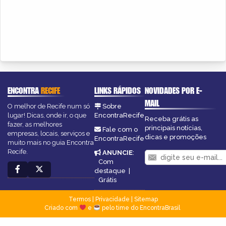
ENCONTRA
RECIFE
LINKS RÁPIDOS
NOVIDADES POR E-
MAIL
O melhor de Recife num só
Sobre
lugar! Dicas, onde ir, o que
EncontraRecife
Receba grátis as
fazer, as melhores
principais notícias,
Fale com o
empresas, locais, serviços e
dicas e promoções
EncontraRecife
muito mais no guia Encontra
Recife.
ANUNCIE
:
Com
destaque
|
Grátis
Termos
|
Privacidade
|
Sitemap
Criado com
e
pelo time do EncontraBrasil