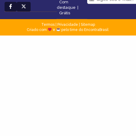
Com
destaque
|
Grátis
Termos
|
Privacidade
|
Sitemap
Criado com
e
pelo time do EncontraBrasil