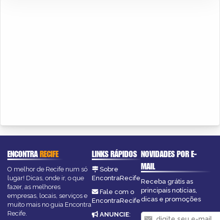
ENCONTRA
RECIFE
LINKS RÁPIDOS
NOVIDADES POR E-
MAIL
O melhor de Recife num só
Sobre
lugar! Dicas, onde ir, o que
EncontraRecife
Receba grátis as
fazer, as melhores
principais notícias,
Fale com o
empresas, locais, serviços e
dicas e promoções
EncontraRecife
muito mais no guia Encontra
Recife.
ANUNCIE
: