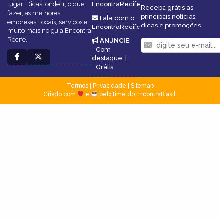
lugar! Dicas, onde ir, o que
EncontraRecife
Receba grátis as
fazer, as melhores
principais notícias,
Fale com o
empresas, locais, serviços e
dicas e promoções
EncontraRecife
muito mais no guia Encontra
Recife.
ANUNCIE
:
Com
destaque
|
Grátis
Termos
|
Privacidade
|
Sitemap
Criado com
e
pelo time do EncontraBrasil