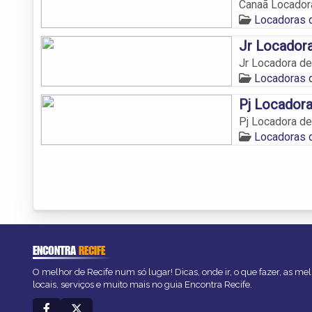
Canaã Locador
Locadoras 
Jr Locadora
Jr Locadora de
Locadoras 
Pj Locadora
Pj Locadora de
Locadoras 
ENCONTRA
RECIFE
O melhor de Recife num só lugar! Dicas, onde ir, o que fazer, as m
locais, serviços e muito mais no guia Encontra Recife.