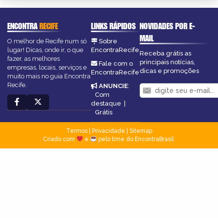
ENCONTRA
RECIFE
LINKS RÁPIDOS
NOVIDADES POR E-
MAIL
O melhor de Recife num só
Sobre
lugar! Dicas, onde ir, o que
EncontraRecife
Receba grátis as
fazer, as melhores
principais notícias,
Fale com o
empresas, locais, serviços e
dicas e promoções
EncontraRecife
muito mais no guia Encontra
Recife.
ANUNCIE
:
Com
destaque
|
Grátis
Termos
|
Privacidade
|
Sitemap
Criado com
e
pelo time do EncontraBrasil