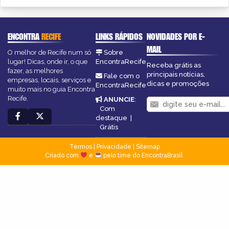
ENCONTRA
RECIFE
LINKS RÁPIDOS
NOVIDADES POR E-
MAIL
O melhor de Recife num só
Sobre
lugar! Dicas, onde ir, o que
EncontraRecife
Receba grátis as
fazer, as melhores
principais notícias,
Fale com o
empresas, locais, serviços e
dicas e promoções
EncontraRecife
muito mais no guia Encontra
Recife.
ANUNCIE
:
Com
destaque
|
Grátis
Termos
|
Privacidade
|
Sitemap
Criado com
e
pelo time do EncontraBrasil