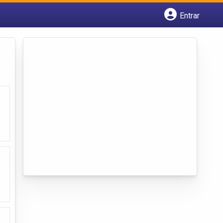
Entrar
Cadastrar empresa
Fazer login
Criar conta