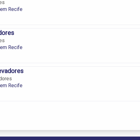
es
 em Recife
dores
es
 em Recife
evadores
dores
 em Recife