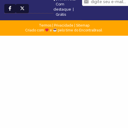
Com
destaque
|
Grátis
Termos
|
Privacidade
|
Sitemap
Criado com
e
pelo time do EncontraBrasil