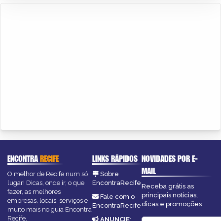
ENCONTRA
RECIFE
LINKS RÁPIDOS
NOVIDADES POR E-
MAIL
O melhor de Recife num só
Sobre
lugar! Dicas, onde ir, o que
EncontraRecife
Receba grátis as
fazer, as melhores
principais notícias,
Fale com o
empresas, locais, serviços e
dicas e promoções
EncontraRecife
muito mais no guia Encontra
Recife.
ANUNCIE
: