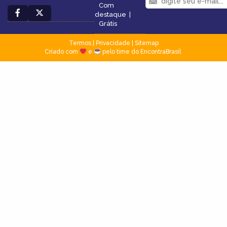
Com
destaque
|
Grátis
Termos
|
Privacidade
|
Sitemap
Criado com
e
pelo time do EncontraBrasil