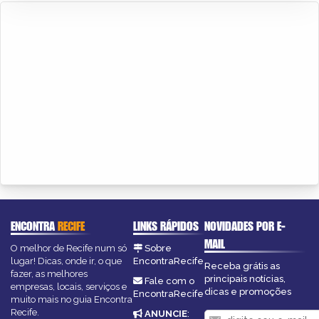
ENCONTRA
RECIFE
LINKS RÁPIDOS
NOVIDADES POR E-
MAIL
O melhor de Recife num só
Sobre
lugar! Dicas, onde ir, o que
EncontraRecife
Receba grátis as
fazer, as melhores
principais notícias,
Fale com o
empresas, locais, serviços e
dicas e promoções
EncontraRecife
muito mais no guia Encontra
Recife.
ANUNCIE
: