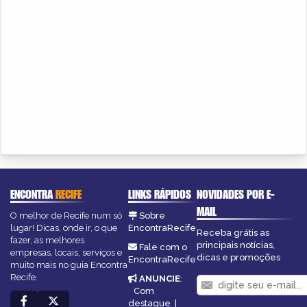
ENCONTRA
RECIFE
LINKS RÁPIDOS
NOVIDADES POR E-
MAIL
O melhor de Recife num só
Sobre
lugar! Dicas, onde ir, o que
EncontraRecife
Receba grátis as
fazer, as melhores
principais notícias,
Fale com o
empresas, locais, serviços e
dicas e promoções
EncontraRecife
muito mais no guia Encontra
Recife.
ANUNCIE
:
Com
destaque
|