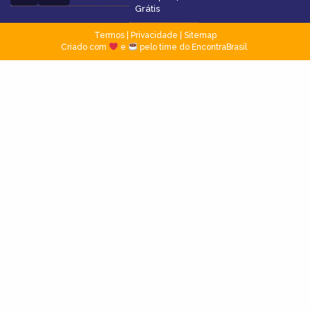
Grátis
Termos
|
Privacidade
|
Sitemap
Criado com
e
pelo time do EncontraBrasil