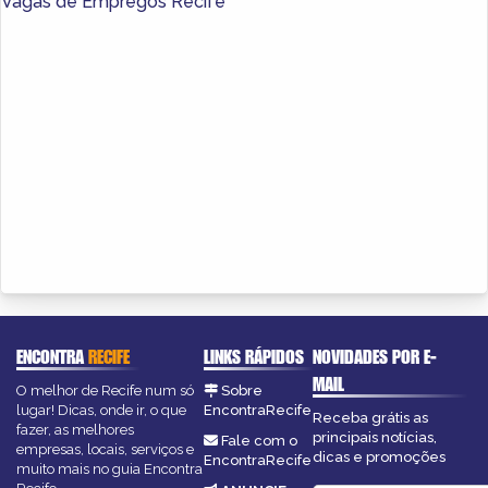
Vagas de Empregos Recife
ENCONTRA
RECIFE
LINKS RÁPIDOS
NOVIDADES POR E-
MAIL
O melhor de Recife num só
Sobre
lugar! Dicas, onde ir, o que
EncontraRecife
Receba grátis as
fazer, as melhores
principais notícias,
Fale com o
empresas, locais, serviços e
dicas e promoções
EncontraRecife
muito mais no guia Encontra