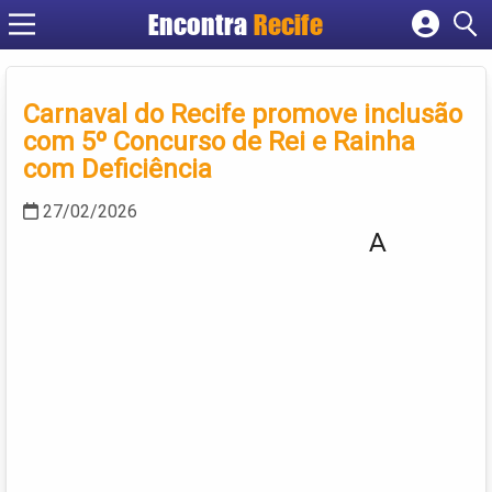
Encontra
Recife
Cadastrar empresa
Fazer login
Carnaval do Recife promove inclusão
Criar conta
com 5º Concurso de Rei e Rainha
com Deficiência
27/02/2026
A