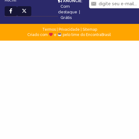
Recife.
ANUNCIE
:
Com
destaque
|
Grátis
Termos
|
Privacidade
|
Sitemap
Criado com
e
pelo time do EncontraBrasil