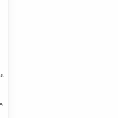
s.
r,