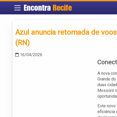
Encontra
Recife
Azul anuncia retomada de voos 
(RN)
16/04/2026
Conect
A nova con
Grande do 
duas cidad
Mossoró te
oportunida
Este novo 
eficiência