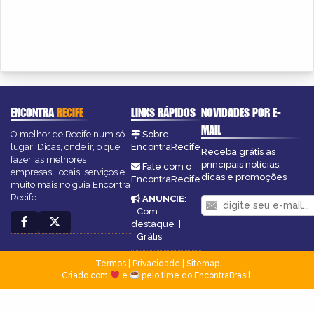
ENCONTRA
RECIFE
LINKS RÁPIDOS
NOVIDADES POR E-
MAIL
O melhor de Recife num só
Sobre
lugar! Dicas, onde ir, o que
EncontraRecife
Receba grátis as
fazer, as melhores
principais notícias,
Fale com o
empresas, locais, serviços e
dicas e promoções
EncontraRecife
muito mais no guia Encontra
Recife.
ANUNCIE
:
Com
destaque
|
Grátis
Termos
|
Privacidade
|
Sitemap
Criado com
e
pelo time do EncontraBrasil