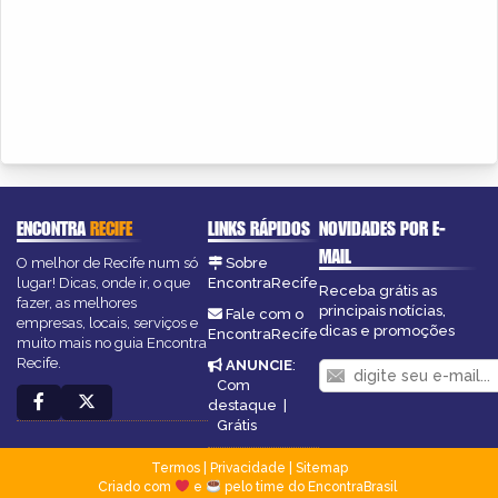
ENCONTRA
RECIFE
LINKS RÁPIDOS
NOVIDADES POR E-
MAIL
O melhor de Recife num só
Sobre
lugar! Dicas, onde ir, o que
EncontraRecife
Receba grátis as
fazer, as melhores
principais notícias,
Fale com o
empresas, locais, serviços e
dicas e promoções
EncontraRecife
muito mais no guia Encontra
Recife.
ANUNCIE
:
Com
destaque
|
Grátis
Termos
|
Privacidade
|
Sitemap
Criado com
e
pelo time do EncontraBrasil