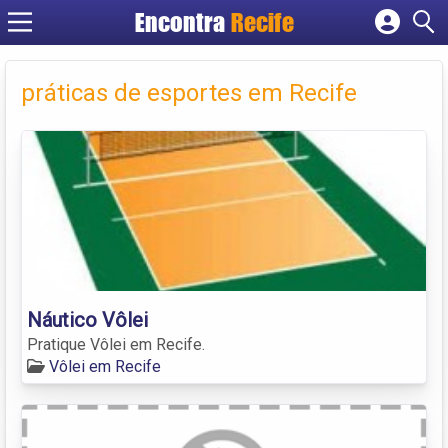
Encontra
Recife
Cadastrar empresa
Fazer login
práticas de esportes em Recife
Criar conta
Náutico Vôlei
Pratique Vôlei em Recife.
Vôlei em Recife