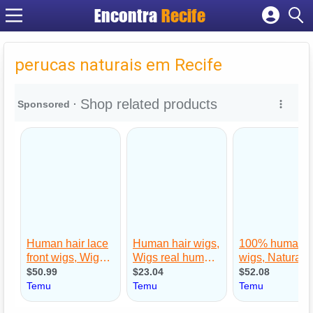
Encontra
Recife
Cadastrar empresa
Fazer login
perucas naturais em Recife
Criar conta