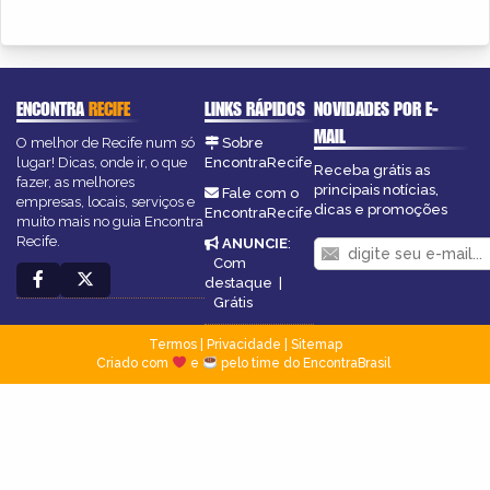
ENCONTRA
RECIFE
LINKS RÁPIDOS
NOVIDADES POR E-
MAIL
O melhor de Recife num só
Sobre
lugar! Dicas, onde ir, o que
EncontraRecife
Receba grátis as
fazer, as melhores
principais notícias,
Fale com o
empresas, locais, serviços e
dicas e promoções
EncontraRecife
muito mais no guia Encontra
Recife.
ANUNCIE
:
Com
destaque
|
Grátis
Termos
|
Privacidade
|
Sitemap
Criado com
e
pelo time do EncontraBrasil