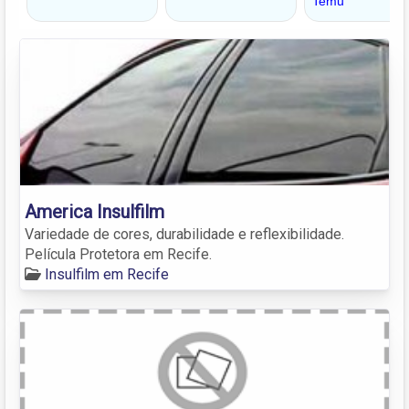
America Insulfilm
Variedade de cores, durabilidade e reflexibilidade.
Película Protetora em Recife.
Insulfilm em Recife