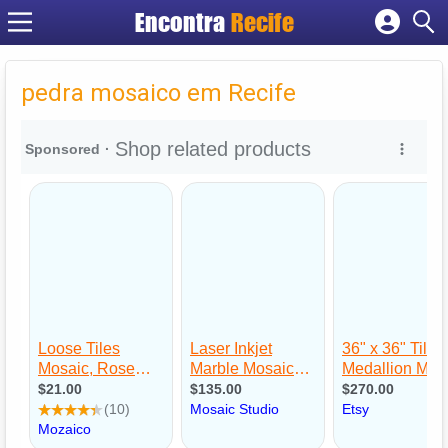
Encontra
Recife
Cadastrar empresa
Fazer login
pedra mosaico em Recife
Criar conta