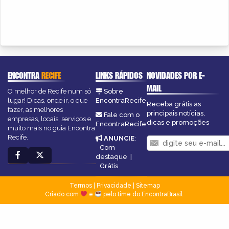
ENCONTRA
RECIFE
LINKS RÁPIDOS
NOVIDADES POR E-
MAIL
O melhor de Recife num só
Sobre
lugar! Dicas, onde ir, o que
EncontraRecife
Receba grátis as
fazer, as melhores
principais notícias,
Fale com o
empresas, locais, serviços e
dicas e promoções
EncontraRecife
muito mais no guia Encontra
Recife.
ANUNCIE
:
Com
destaque
|
Grátis
Termos
|
Privacidade
|
Sitemap
Criado com
e
pelo time do EncontraBrasil