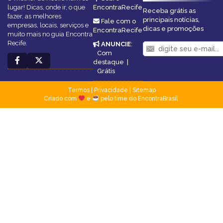
lugar! Dicas, onde ir, o que
EncontraRecife
Receba grátis as
fazer, as melhores
principais notícias,
Fale com o
empresas, locais, serviços e
dicas e promoções
EncontraRecife
muito mais no guia Encontra
Recife.
ANUNCIE
:
Com
destaque
|
Grátis
Termos
|
Privacidade
|
Sitemap
Criado com
e
pelo time do EncontraBrasil