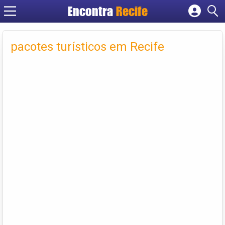
Encontra
Recife
Cadastrar empresa
Fazer login
pacotes turísticos em Recife
Criar conta