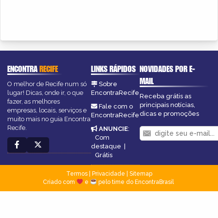
ENCONTRA
RECIFE
LINKS RÁPIDOS
NOVIDADES POR E-
MAIL
O melhor de Recife num só
Sobre
lugar! Dicas, onde ir, o que
EncontraRecife
Receba grátis as
fazer, as melhores
principais notícias,
Fale com o
empresas, locais, serviços e
dicas e promoções
EncontraRecife
muito mais no guia Encontra
Recife.
ANUNCIE
:
Com
destaque
|
Grátis
Termos
|
Privacidade
|
Sitemap
Criado com
e
pelo time do EncontraBrasil