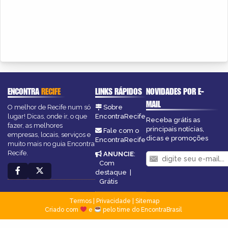
ENCONTRA
RECIFE
LINKS RÁPIDOS
NOVIDADES POR E-
MAIL
O melhor de Recife num só
Sobre
lugar! Dicas, onde ir, o que
EncontraRecife
Receba grátis as
fazer, as melhores
principais notícias,
Fale com o
empresas, locais, serviços e
dicas e promoções
EncontraRecife
muito mais no guia Encontra
Recife.
ANUNCIE
:
Com
destaque
|
Grátis
Termos
|
Privacidade
|
Sitemap
Criado com
e
pelo time do EncontraBrasil