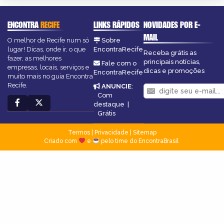
ENCONTRA
RECIFE
LINKS RÁPIDOS
NOVIDADES POR E-
MAIL
O melhor de Recife num só
Sobre
lugar! Dicas, onde ir, o que
EncontraRecife
Receba grátis as
fazer, as melhores
principais notícias,
Fale com o
empresas, locais, serviços e
dicas e promoções
EncontraRecife
muito mais no guia Encontra
Recife.
ANUNCIE
:
Com
destaque
|
Grátis
Termos
|
Privacidade
|
Sitemap
Criado com
e
pelo time do EncontraBrasil