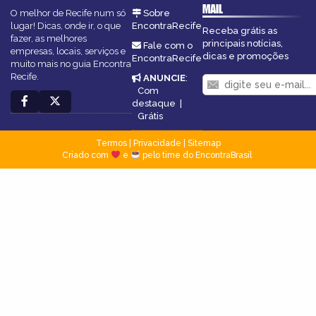
MAIL
O melhor de Recife num só
Sobre
lugar! Dicas, onde ir, o que
EncontraRecife
Receba grátis as
fazer, as melhores
principais notícias,
Fale com o
empresas, locais, serviços e
dicas e promoções
EncontraRecife
muito mais no guia Encontra
Recife.
ANUNCIE
:
Com
destaque
|
Grátis
Termos
|
Privacidade
|
Sitemap
Criado com
e
pelo time do EncontraBrasil