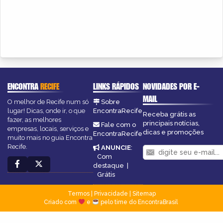
ENCONTRA
RECIFE
LINKS RÁPIDOS
NOVIDADES POR E-
MAIL
O melhor de Recife num só
Sobre
lugar! Dicas, onde ir, o que
EncontraRecife
Receba grátis as
fazer, as melhores
principais notícias,
Fale com o
empresas, locais, serviços e
dicas e promoções
EncontraRecife
muito mais no guia Encontra
Recife.
ANUNCIE
:
Com
destaque
|
Grátis
Termos
|
Privacidade
|
Sitemap
Criado com
e
pelo time do EncontraBrasil