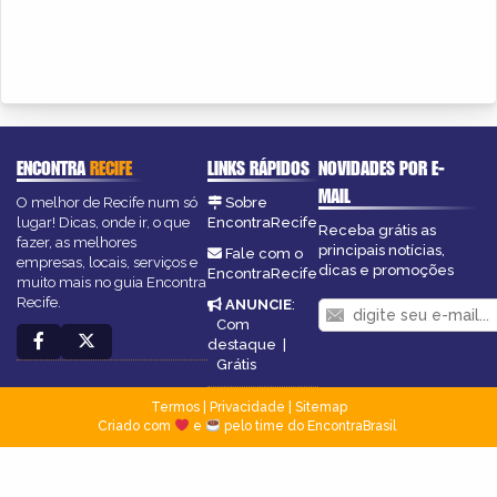
ENCONTRA
RECIFE
LINKS RÁPIDOS
NOVIDADES POR E-
MAIL
O melhor de Recife num só
Sobre
lugar! Dicas, onde ir, o que
EncontraRecife
Receba grátis as
fazer, as melhores
principais notícias,
Fale com o
empresas, locais, serviços e
dicas e promoções
EncontraRecife
muito mais no guia Encontra
Recife.
ANUNCIE
:
Com
destaque
|
Grátis
Termos
|
Privacidade
|
Sitemap
Criado com
e
pelo time do EncontraBrasil